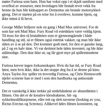
møter Furiosa som barn. Hun har vokst opp i et skjult samfunn med
overflod av ressurser, men hverdagen blir brutalt revet vekk fra
henne da hun blir kidnappet av Dementus sin brutale motorsykkel-
gjeng. Det er starten på en reise for å overleve, komme hjem, og
ikke minst å få hevn.
George Miller briljerer nok en gang i Mad Max universet. For de
som har sett Mad Max: Fury Road vil estetikken være veldig kjent.
Til tross for den rå brutaliteten som er gjennomgående i både
handling og stil, så er filmen også estetisk vakker, og man blir ikke
sliten av å se på den. Det kommer godt med, for den er ganske lang,
på 2 og en halv time. Vi var derimot hele tiden investert, og ble ikke
utålmodige. Den drar ikke ut, og får gjort mye på spilleminuttene
sine.
Furiosa krever ingen forkunnskaper. Hvis du har tid, se Fury Road
først, men hvis ikke, ikke la det stoppe deg fra å se denne på kino.
Anya Taylor-Joy spiller en troverdig Furiosa, og Chris Hemsworth
stjeler scenene han er med i som den hardbarka og antisosiale
Dementus.
Det er vanskelig å ikke trekke på smilebåndene av absurditeten i
filmen. Om det er de kreative klesdraktene, bil- og
sykkelmodifikasjonene, eller rett og slett navnene (looking av you,
Rictus Erectus og Sctrotus). Allikevel føles filmen konsistent, og